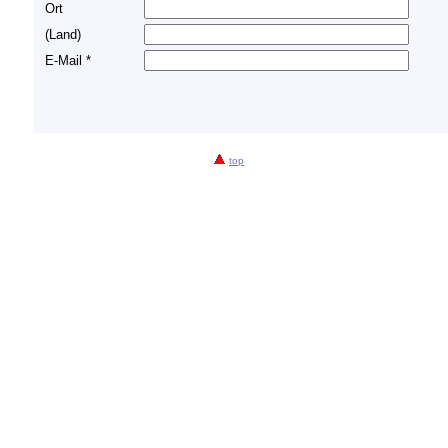
Ort
(Land)
E-Mail *
top