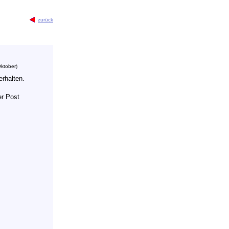
zurück
Oktober)
rhalten.
er Post