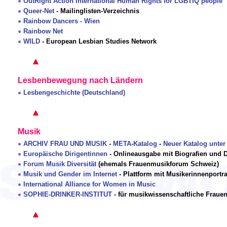
OutRight Action International Human Rights for LGBTIQ people
Queer-Net
- Mailinglisten-Verzeichnis
Rainbow Dancers - Wien
Rainbow Net
WILD
- European Lesbian Studies Network
Lesbenbewegung nach Ländern
Lesbengeschichte (Deutschland)
Musik
ARCHIV FRAU UND MUSIK
-
META-Katalog
-
Neuer Katalog unter
Europäische Dirigentinnen
- Onlineausgabe mit Biografien und 
Forum Musik Diversität
(ehemals Frauenmusikforum Schweiz)
Musik und Gender im Internet
- Plattform mit Musikerinnenportra
International Alliance for Women in Music
SOPHIE-DRINKER-INSTITUT
- für musikwissenschaftliche Fraue