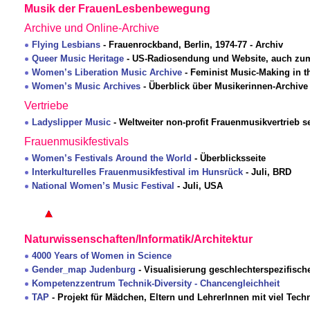
Musik der FrauenLesbenbewegung
Archive und Online-Archive
Flying Lesbians
- Frauenrockband, Berlin, 1974-77 - Archiv
Queer Music Heritage
- US-Radiosendung und Website, auch zu
Women’s Liberation Music Archive
- Feminist Music-Making in t
Women’s Music Archives
- Überblick über Musikerinnen-Archi
Vertriebe
Ladyslipper Music
- Weltweiter non-profit Frauenmusikvertrieb se
Frauenmusikfestivals
Women’s Festivals Around the World
- Überblicksseite
Interkulturelles Frauenmusikfestival im Hunsrück
- Juli, BRD
National Women’s Music Festival
- Juli, USA
Naturwissenschaften/Informatik/Architektur
4000 Years of Women in Science
Gender_map Judenburg
- Visualisierung geschlechterspezifisch
Kompetenzzentrum Technik-Diversity - Chancengleichheit
TAP
- Projekt für Mädchen, Eltern und LehrerInnen mit viel Tech