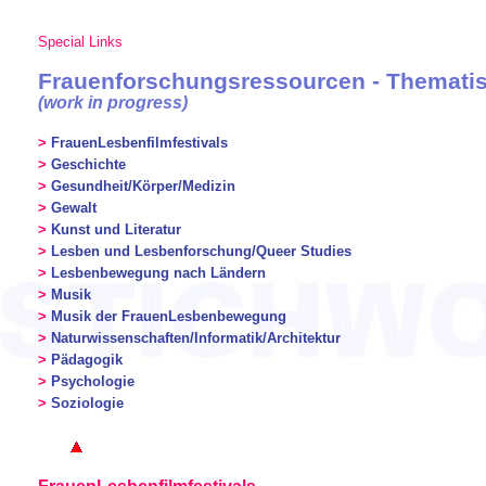
Special Links
Frauenforschungsressourcen - Themati
(work in progress)
>
FrauenLesbenfilmfestivals
>
Geschichte
>
Gesundheit/Körper/Medizin
>
Gewalt
>
Kunst und Literatur
>
Lesben und Lesbenforschung/Queer Studies
>
Lesbenbewegung nach Ländern
>
Musik
>
Musik der FrauenLesbenbewegung
>
Naturwissenschaften/Informatik/Architektur
>
Pädagogik
>
Psychologie
>
Soziologie