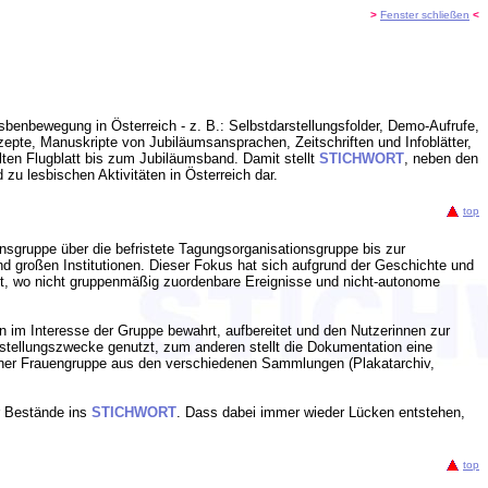
>
Fenster schließen
<
enbewegung in Österreich - z. B.: Selbstdarstellungsfolder, Demo-Aufrufe,
epte, Manuskripte von Jubiläumsansprachen, Zeitschriften und Infoblätter,
ten Flugblatt bis zum Jubiläumsband. Damit stellt
STICHWORT
, neben den
u lesbischen Aktivitäten in Österreich dar.
top
sgruppe über die befristete Tagungsorganisationsgruppe bis zur
nd großen Institutionen. Dieser Fokus hat sich aufgrund der Geschichte und
zt, wo nicht gruppenmäßig zuordenbare Ereignisse und nicht-autonome
im Interesse der Gruppe bewahrt, aufbereitet und den Nutzerinnen zur
usstellungszwecke genutzt, zum anderen stellt die Dokumentation eine
u einer Frauengruppe aus den verschiedenen Sammlungen (Plakatarchiv,
r Bestände ins
STICHWORT
. Dass dabei immer wieder Lücken entstehen,
top