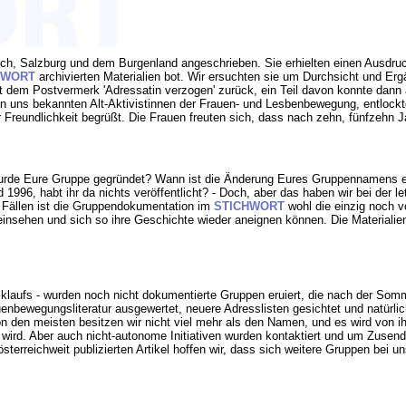
ch, Salzburg und dem Burgenland angeschrieben. Sie erhielten einen Ausdru
HWORT
archivierten Materialien bot. Wir ersuchten sie um Durchsicht und Er
 dem Postvermerk 'Adressatin verzogen' zurück, ein Teil davon konnte dann a
von uns bekannten Alt-Aktivistinnen der Frauen- und Lesbenbewegung, entlo
 Freundlichkeit begrüßt. Die Frauen freuten sich, dass nach zehn, fünfzehn 
urde Eure Gruppe gegründet? Wann ist die Änderung Eures Gruppennamens erf
6, habt ihr da nichts veröffentlicht? - Doch, aber das haben wir bei der let
n Fällen ist die Gruppendokumentation im
STICHWORT
wohl die einzig noch 
nsehen und sich so ihre Geschichte wieder aneignen können. Die Materialien
Rücklaufs - wurden noch nicht dokumentierte Gruppen eruiert, die nach der S
enbewegungsliteratur ausgewertet, neuere Adresslisten gesichtet und natürli
n den meisten besitzen wir nicht viel mehr als den Namen, und es wird von
ird. Aber auch nicht-autonome Initiativen wurden kontaktiert und um Zusendu
sterreichweit publizierten Artikel hoffen wir, dass sich weitere Gruppen bei 