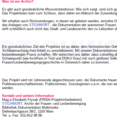
Was ist ein Archiv?
Es gibt auch grundsätzliche Missverständnisse: Wie sich zeigt, sind sich g
Das Projektteam kam zum Schluss, dass daher ein Abbruch der Zusendung
Wir erhalten auch Rücksendungen, in denen wir gebeten werden, einzelne Dat
das Anliegen von
STICHWORT
- die Dokumentation der autonomen Frauen- 
wirft schließlich auch nicht das Stadt- und Landesarchiv den zu Lebzeiten ü
Ein grundsätzliches Ziel des Projektes ist es daher, dem feministischen D
Sichtbarmachung ihrer Arbeit zu sensibilisieren: Mit unserer Dokumentationsa
lesbenbewegter Praxis schaffen. Wir wünschen uns daher, dass zukünftig 
Schwerpunkt (wie ArchFem in Tirol und DOKU Graz) mit noch größerer Selbst
Frauen/Lesben(bewegungs)geschichte in Österreich näher zu kommen.
Das Projekt wird mit Jahresende abgeschlossen sein, die Dokumente frauen/l
Politikwissenschaftlerinnen, Publizistinnen, Soziologinnen u.a.m. die nun 
werden.
Kontakt und weitere Information
Mag.a Elisabeth Frysak (FRIDA-Projektmitarbeiterin)
STICHWORT
. Archiv der Frauen- und Lesbenbewegung
Bibliothek Dokumentation Multimedia
Diefenbachgasse 38/1, 1150 Wien
Tel. u. Fax: (01)-812 98 86