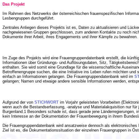
Das Projekt
Im Rahmen des Netzwerks der österreichischen frauenspezifischen Informati
Lesbengruppen durchgeführt.
Zentrales Anliegen dieses Projekts ist es, Daten zu aktualisieren und Lü
nachgewiesenen Gruppen geschlossen, zum anderen Kontakte zu noch nicht 
Dokumente ihrer Arbeit, ihres Engagements und ihrer Kämpfe zu bewahren.
Im Zuge des Projekts wird eine Frauengruppendatenbank erstellt, die künft
Informationen über Gründungs- und Auflösungsdaten, Sitz, Tätigkeitsberei
enthalten. Sie wird somit eine Grundlage für die wissenschaftliche Auseina
Betroffenengruppe suchen, die eine Initiative ins Leben rufen möchten und s
einfach an Informationen gelangen. Die Frauengruppendatenbank wird im
S
gelangen; Namen und etwaige andere sensible Informationen werden, entspre
Aufgrund der von
STICHWORT
im Vorjahr geleisteten Vorarbeiten (Elektro
wenn auch die Bestandserfassung, -analyse und Materialakquisition nur für 
Burgenland.1 Besonders schade ist, dass gerade jene Länderregierungen, in
kein Interesse an der Dokumentation der Frauenbewegung in ihrem Bundesl
Die Frauengruppendatenbank wird ansatzweise dennoch als elektronisches F
Ziel ist es, die Dokumentationssituation der einzelnen Frauengruppen in Ös