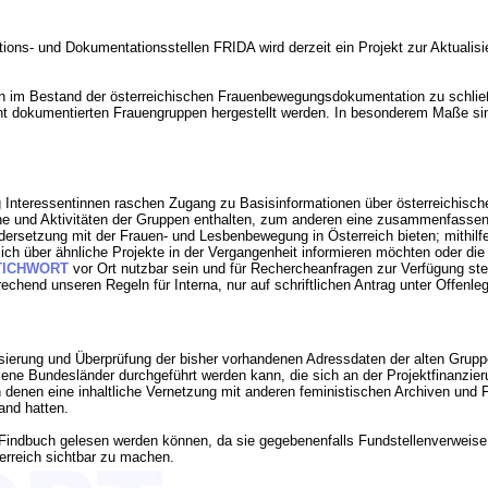
ons- und Dokumentationsstellen FRIDA wird derzeit ein Projekt zur Aktualis
cken im Bestand der österreichischen Frauenbewegungsdokumentation zu schli
dokumentierten Frauengruppen hergestellt werden. In besonderem Maße sind 
ig Interessentinnen raschen Zugang zu Basisinformationen über österreichis
che und Aktivitäten der Gruppen enthalten, zum anderen eine zusammenfassen
ndersetzung mit der Frauen- und Lesbenbewegung in Österreich bieten; mithil
ich über ähnliche Projekte in der Vergangenheit informieren möchten oder die
TICHWORT
vor Ort nutzbar sein und für Rechercheanfragen zur Verfügung ste
chend unseren Regeln für Interna, nur auf schriftlichen Antrag unter Offen
nisierung und Überprüfung der bisher vorhandenen Adressdaten der alten Grup
jene Bundesländer durchgeführt werden kann, die sich an der Projektfinanzier
 denen eine inhaltliche Vernetzung mit anderen feministischen Archiven und 
and hatten.
indbuch gelesen werden können, da sie gegebenenfalls Fundstellenverweise 
terreich sichtbar zu machen.