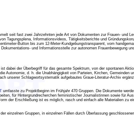
elt seit fast zwei Jahrzehnten jede Art von Dokumenten zur Frauen- und Lesb
von Tagungsplena, Informationsvideos, Tätigkeitsberichte und Gründungskonz
2-Zentimeter-Button bis zum 12-Meter-Kundgebungstransparent, vom handgemal
e Dokumentations- und Informationsstelle zur autonomen Frauenbewegung und z
st dabei der Überbegriff für das gesamte Spektrum, von der spontanen Aktion
 die Autonomie, d. h. die Unabhängigkeit von Parteien, Kirchen, Gemeinden u
nach unserer Schlagwortsystematik aufgebautes Graue-Literatur-Archiv ergän
T
umfasste zu Projektbeginn im Frühjahr 470 Gruppen. Die Dokumente werden 
rbeiten, für Hintergrundrecherchen feministischer Journalistinnen sowie für A
e Form der Erschließung ist es möglich, rasch und einfach alle Materialien z
er einzelnen Gruppen, in einzelnen Fällen durch Überlassung geschlossene