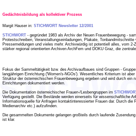
Gedächtnisbildung als kollektiver Prozess
Margit Hauser in:
STICHWORT Newsletter 12/2001
STICHWORT
- gegründet 1983 als Archiv der Neuen Frauenbewegung - samm
Protestschreiben, Veranstaltungseinladungen, Plakate, Tonbandmitschnitte 
Pressemeldungen und vieles mehr. Archivwürdig ist potentiell alles, vom 
stärker regional orientierten Archiven ArchFem und DOKU Graz, die zentral
Fokus der Sammeltätigkeit bzw. des Archivaufbaues sind Gruppen - Gruppe i
langjährigen Einrichtung ('Women's-NGOs'). Wesentliches Kriterium ist aber
Struktur der österreichischen Frauenbewegung ergeben und wird durch ein 
Einrichtungen dokumentiert werden.
Die Dokumentation österreichischer Frauen-/Lesbengruppen im
STICHWOR
Verfügung gestellt. Die Bestände werden einerseits für wissenschaftliche A
Informationsquelle für Anfragen kontaktinteressierter Frauen dar. Durch di
Medienarchiv etc.) aufzufinden.
Die gesammelten Dokumente gelangen großteils durch laufende Zusendung d
ist klar.