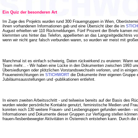
Ein Quiz der besonderen Art
Im Zuge des Projekts wurden rund 300 Frauengruppen in Wien, Oberösterrei
ihnen vorhandenen Informationen gab und eine Übersicht über die im
STIC
August erhielten wir 110 Rückmeldungen. Fünf Prozent der Briefe kamen mit
klemmten uns hinter das Telefon, appellierten an das Langzeitgedächtnis 
wenn wir nicht ganz falsch verbunden waren, so wurden wir meist mit großer
Manchmal ist es einfach schwierig, Daten rückwirkend zu eruieren: Wann w
Team mehr... - Wir haben eine Lücke in den Dokumenten zwischen 1993 und 199
Übersiedlungen oder plötzlichen Vorstandswechseln verloren, und in einige
Fraueneinrichtungen im
STICHWORT
die Dokumente ihrer eigenen Gruppe ei
Jubiläumsausstellungen und -publikationen entlehnt.
In einem zweiten Arbeitsschritt - und teilweise bereits auf der Basis des 
wurden wieder persönliche Kontakte genutzt, feministische Medien und Frau
konnten noch 130 weitere Frauen- und Lesbengruppen gefunden werden - vo
Informationen und Dokumente dieser Gruppen zur Verfügung stellen können w
frauen-/lesbenbewegter Aktivitäten in Österreich entstehen kann. Durch die ö