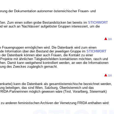
ierung der Dokumentation autonomer österreichischer Frauen- und
eßen. Zum einen sollen grobe Bestandslücken bei bereits im
STICHWORT
wir auch an 'Nachlässen' aufgelöster Gruppen interessiert, um die
top
che Frauengruppen ermöglichen wird. Die Datenbank wird zum einen
de Information über den Bestand der jeweiligen Gruppe im
STICHWORT
fe der Datenbank können aber auch Frauen, die Kontakt zu einer
 Projekte mit ähnlichen Tätigkeitsfeldern kontaktieren möchten, rasch und
hen. Damit kann weitgehend kontrolliert werden, an wen die Informationen
legung des Zweckes zugänglich gemacht.
top
penkartei) kann die Datenbank als gesamtösterreichische bezeichnet werden,
ung beteiligen, das sind Wien, Salzburg, Oberösterreich und das
FRIDA-Partnerinnen möglich gewesen wäre (Tirol, Vorarlberg, Steiermark)
zu anderen feministischen Archiven der Vernetzung FRIDA enthalten wird: