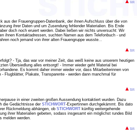
top
ck aus der Frauengruppen-Datenbank, der ihnen Aufschluss über die von
gänzung ihrer Daten und um Zusendung fehlender Materialien. Bis Ende
ber doch noch eruiert werden. Dabei ließen wir nichts unversucht: Wir
ckten ihnen Kontaktadressen, suchten Namen aus dem Telefonbuch - und
Jahren noch jemand von ihrer alten Frauengruppe wusste...
top
olgt? - Tja, das war vor meiner Zeit, das weiß keine aus unserem heutigen
zten Übersiedlung alles entsorgt! - Immer wieder geht Material bei
vorhandene. Es kommt daher immer wieder vor, dass Mitarbeiterinnen von
 - Flugblätter, Plakate, Transparente - werden dann manchmal für
top
ommerpause in einer zweiten großen Aussendung kontaktiert wurden. Dazu
ch die Gedächtnisse der
STICHWORT
-Expertinnen durchgekämmt. Bis dato
 ihrer Rückmeldung abhängen, ob
STICHWORT
künftig weitergehende
ng ihrer Materialien gebeten, sodass insgesamt ein möglichst rundes Bild
uns melden werden.
top