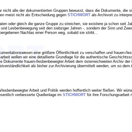
ar nicht alle der dokumentierten Gruppen bewusst, dass die Dokumente, die sie
en meist nicht als Entscheidung gegen
STICHWORT
als Archivort zu interpre
en oder gleich die ganze Gruppe zu streichen, sie existiere ja schon seit Ja
und Lesbenbewegung seit den siebziger Jahren -, sondern der Sinn und Zweck 
bergebenen Nachlas einer Person weg, sobald sie stirbt...
okumentationswesen eine größere Öffentlichkeit zu verschaffen und frauen-/l
rbeit wollen wir eine detaillierte Grundlage für die authentische Geschichtssc
die Dokumente frauen-/lesbenbewegter Arbeit dem österreichweiten Archiv d
verständlichkeit als bisher zur Archivierung übermittelt werden, um so dem
esbenbewegter Arbeit und Politik werden hoffentlich weiter fließen. Wir wüns
wesentlich verbesserte Quellenlage im
STICHWORT
für ihre Forschungsarbeit 